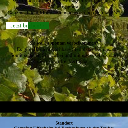
Wir freuen uns auf Ihre Anfrage direkt über unser
Buchungsport
al.
Ganz nachdem Motto "Sie machen's und dann läuft's"!
Jetzt buchen! ›
Sie wollen spontan vorbeikommen?
10
Es gibt
nicht buchbare Stellplätze bei uns.
Somit schauen Sie vorbei und mit etwas Glück sind
diese noch frei verfügbar!
Standort