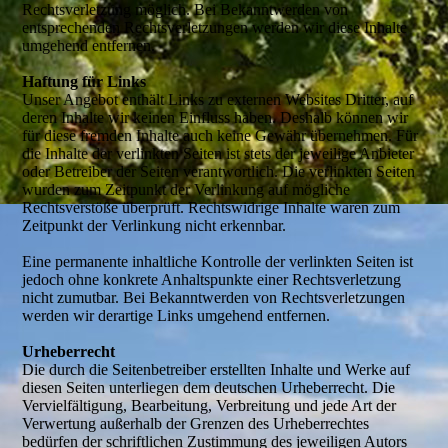
Rechtsverletzung möglich. Bei Bekanntwerden von
entsprechenden Rechtsverletzungen werden wir diese Inhalte
umgehend entfernen.
Haftung für Links
Unser Angebot enthält Links zu externen Websites Dritter, auf
deren Inhalte wir keinen Einfluss haben. Deshalb können wir
für diese fremden Inhalte auch keine Gewähr übernehmen. Für
die Inhalte der verlinkten Seiten ist stets der jeweilige Anbieter
oder Betreiber der Seiten verantwortlich. Die verlinkten Seiten
wurden zum Zeitpunkt der Verlinkung auf mögliche
Rechtsverstöße überprüft. Rechtswidrige Inhalte waren zum
Zeitpunkt der Verlinkung nicht erkennbar.
Eine permanente inhaltliche Kontrolle der verlinkten Seiten ist
jedoch ohne konkrete Anhaltspunkte einer Rechtsverletzung
nicht zumutbar. Bei Bekanntwerden von Rechtsverletzungen
werden wir derartige Links umgehend entfernen.
Urheberrecht
Die durch die Seitenbetreiber erstellten Inhalte und Werke auf
diesen Seiten unterliegen dem deutschen Urheberrecht. Die
Vervielfältigung, Bearbeitung, Verbreitung und jede Art der
Verwertung außerhalb der Grenzen des Urheberrechtes
bedürfen der schriftlichen Zustimmung des jeweiligen Autors