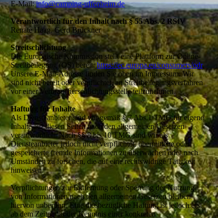
E-Mail:
info@camping-uffenheim.de
Verant­wort­lich für den Inhalt nach § 55 Abs. 2 RStV
Renate Haag, Gerd Brückner
Streitschlichtung
Die Europäische Kommission stellt eine Plattform zur Online-
Streitbeilegung (OS) bereit:
https://ec.europa.eu/consumers/odr
.
Unsere E-Mail-Adresse finden Sie oben im Impressum. Wir
sind nicht bereit oder verpflichtet, an Streitbeilegungsverfahren
vor einer Verbraucherschlichtungsstelle teilzunehmen.
Haftung für Inhalte
Als Diensteanbieter sind wir gemäß § 7 Abs.1 TMG für eigene
Inhalte auf diesen Seiten nach den allgemeinen Gesetzen
verantwortlich. Nach §§ 8 bis 10 TMG sind wir als
Diensteanbieter jedoch nicht verpflichtet, übermittelte oder
gespeicherte fremde Informationen zu überwachen oder nach
Umständen zu forschen, die auf eine rechtswidrige Tätigkeit
hinweisen.
Verpflichtungen zur Entfernung oder Sperrung der Nutzung
von Informationen nach den allgemeinen Gesetzen bleiben
hiervon unberührt. Eine diesbezügliche Haftung ist jedoch erst
ab dem Zeitpunkt der Kenntnis einer konkreten